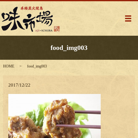
メ
food_img003
HOME
food_img003
2017/12/22